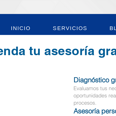
INICIO
SERVICIOS
B
enda tu asesoría gra
Diagnóstico gr
Evaluamos tus ne
oportunidades rea
procesos.
Asesoría pers