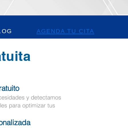
LOG
AGENDA TU CITA
tuita
atuito
cesidades y detectamos
les para optimizar tus
onalizada